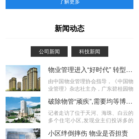
品质管理、丰富的高素质人力储备、服务意识的物业管
了解更多
理公司。北京喆啡物业服务有限公司也是目前北京市高
端物业管理企业中发展势头强劲的物业企业之一。我们
自信我们具有充分的能力和踌躇满志的决心为客户提供
新闻动态
优质的物业服务。......
公司新闻
科技新闻
物业管理进入“好时代” 转型升级共享万亿蓝海
由中国物业管理协会指导，《中国物
业管理》杂志社主办，广东碧桂园物
业服务股份有限公司承办的“变革与
破除物管“顽疾”,需要均等博弈权
联盟 -- 现代物业发展的双轮驱动”论
坛在重庆举行，中国物业管理协会会
记者走访了位于天河、海珠、白云的
长沈建忠、翰同资本创始合伙人、广
多个住宅小区,发现业主们投诉多的
东碧桂园物业服务股份有限公司总经
是小区安全隐患、卫生环境脏乱、设
小区绊倒摔伤 物业是否担责
理等来自全国各地300余位物业管理
备维护不善、侵占公共资源及收费不